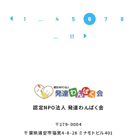
1
...
4
5
6
7
8
...
11
認定NPO法人 発達わんぱく会
〒279-0004
千葉県浦安市猫実4-6-26 ミナモトビル401