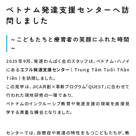
ベトナム発達支援センターへ訪
問しました
～こどもたちと
療育者
の笑顔にふれた時間
～
2025年9月、発達わんぱく会のスタッフは、ベトナム・ハノイ
にある
エフル発達支援センター
（ Trung Tâm Tuổi Thần
Tiên ）
を訪問しました。
この見学は、
JICA共創×革新プログラム「QUEST」
に合わせて
行われた現地研修の一環であり、
ベトナムのインクルーシブ教育や発達支援の現場を直接見
学する貴重な機会となりました。
センターでは、自閉症や発達の特性をもつこどもたちが、教