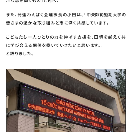
たな扉を開くもの」と述べ、
また、発達わんぱく会理事長の小田は、
「
中央師範短期大学
の
皆さまの温かな取り組みと志に深く共感しています。
こどもたち一人ひとりの力を伸ばす支援を、国境を越えて共
に学び合える関係を築いていきたいと思います。」
と語りました。