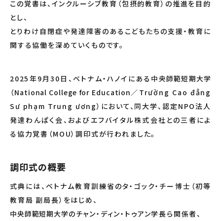
この覚書は、インクルーシブ教育（包摂的教育）の推進を目的
とし、
とりわけ自閉症や発達障害のあるこどもたちの支援・教育に
関する協働を深めていくものです。
2025年9月30日、ベトナム・ハノイにある
中央師範短期大学
（
National College for Education
／Trường Cao đẳng
Sư phạm Trung ương）において、同大学、認定NPO法人
発達わんぱく会、およびエフバイタル株式会社との三者によ
る協力覚書（MOU）調印式が行われました。
調印式の概要
式典には、ベトナム教育訓練省のタ・ゴック・チー博士（初等
教育局 副局長）をはじめ、
中央師範短期大学
のチャン・ディン・トゥアン学長ら関係者、