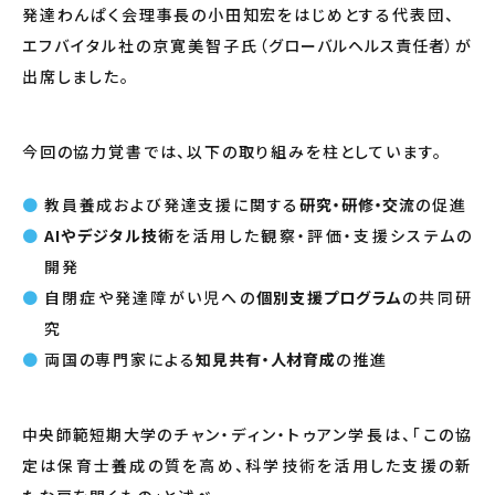
発達わんぱく会理事長の小田知宏をはじめとする代表団、
エフバイタル社の京寛美智子氏（
グローバルヘルス責任者
）が
出席しました。
今回の協力覚書では、以下の取り組みを柱としています。
教員養成および発達支援に関する
研究・研修・交流
の促進
AIやデジタル技術
を活用した観察・評価・支援システムの
開発
自閉症や発達障がい児への
個別支援プログラム
の共同研
究
両国の専門家による
知見共有・人材育成
の推進
中央師範短期大学
のチャン・ディン・トゥアン学長は、「この協
定は保育士養成の質を高め、科学技術を活用した支援の新