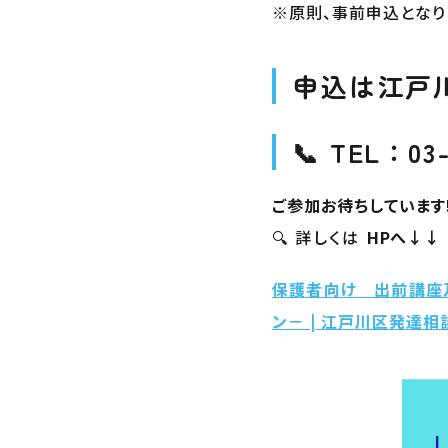
※原則、事前申込となり
申込は
江戸
📞
TEL：03-
ご参加お待ちしています!
🔍 詳しくは
HPへ↓↓
保護者向け 出前講座
ン－ | 江戸川区発達相