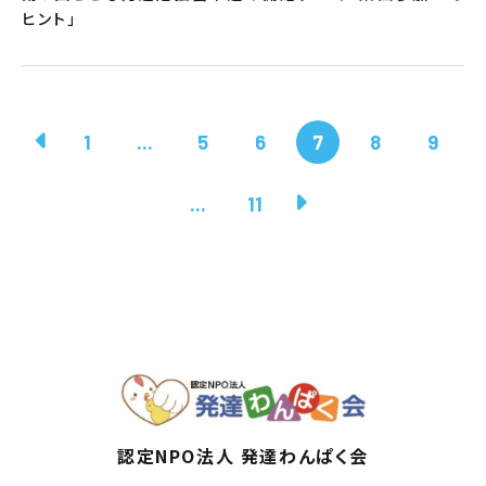
ヒント」
1
...
5
6
7
8
9
...
11
認定NPO法人 発達わんぱく会