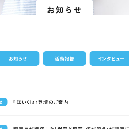
お知らせ
お知らせ
活動報告
インタビュー
『ほいくis』登壇のご案内
せ
理事長が講演した「保育と療育、何が違う」が記事
せ