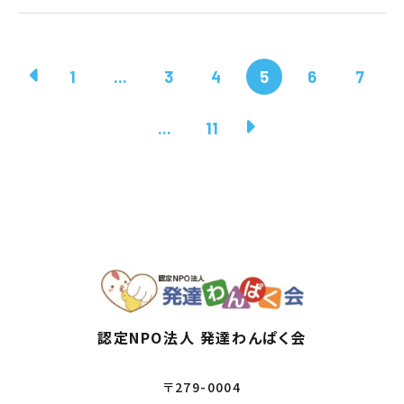
1
...
3
4
5
6
7
...
11
認定NPO法人 発達わんぱく会
〒279-0004