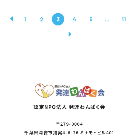
1
2
3
4
5
...
11
認定NPO法人 発達わんぱく会
〒279-0004
千葉県浦安市猫実4-6-26 ミナモトビル401